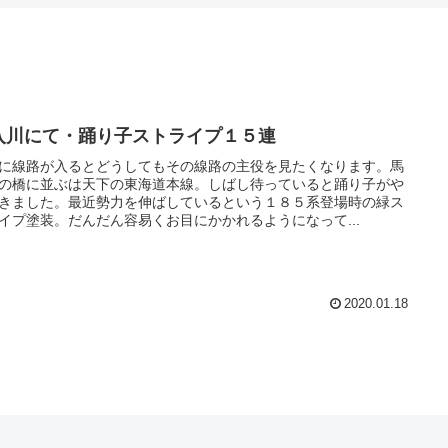
入川にて・踊り子ストライプ１５連
に線路が入るとどうしてもその線路の主役を見たくなります。馬
の橋に並ぶは天下の東海道本線。しばし待っていると踊り子がや
きました。最近勢力を伸ばしているという１８５系登場時の緑ス
イプ塗装。だんだん容易くお目にかかれるようになって...
2020.01.18