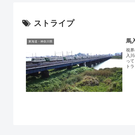
ストライプ
馬
東海道・神奈川県
視界
入川
って
トラ