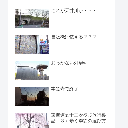
これが天井川か・・・
自販機は怯える？？？
おっかない灯籠w
本笠寺で終了
東海道五十三次徒歩旅行裏
話（３）歩く季節の選び方