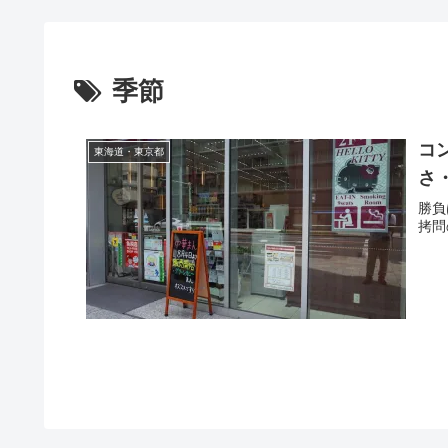
季節
コ
東海道・東京都
さ
勝負
拷問