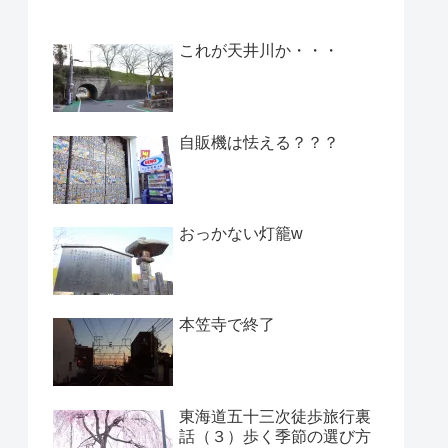
これが天井川か・・・
自販機は怯える？？？
おっかない灯籠w
本笠寺で終了
東海道五十三次徒歩旅行裏
話（３）歩く季節の選び方