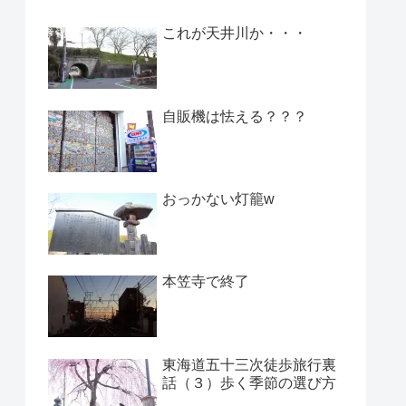
これが天井川か・・・
自販機は怯える？？？
おっかない灯籠w
本笠寺で終了
東海道五十三次徒歩旅行裏
話（３）歩く季節の選び方