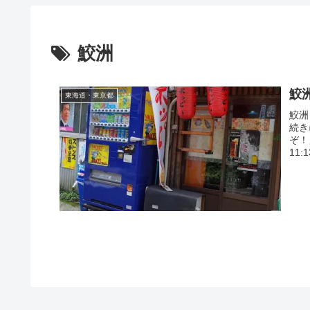
鮫洲
鮫
東海道・東京都
鮫洲
続き
ぞ！
11