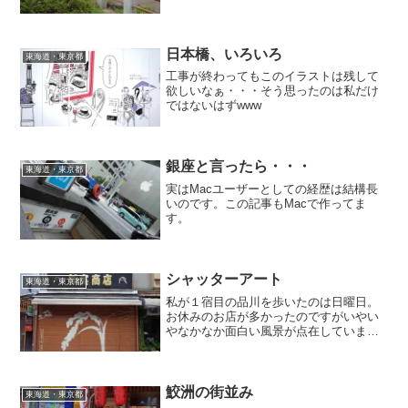
みどろなイメージはちょっと湧きにくい
ですが・・・ふと横を見ると高架上を京
急がカッ飛び国道は複数車線で多数の車
を捌いていました。刑場、...
日本橋、いろいろ
東海道・東京都
工事が終わってもこのイラストは残して
欲しいなぁ・・・そう思ったのは私だけ
ではないはずwww
銀座と言ったら・・・
東海道・東京都
実はMacユーザーとしての経歴は結構長
いのです。この記事もMacで作ってま
す。
シャッターアート
東海道・東京都
私が１宿目の品川を歩いたのは日曜日。
お休みのお店が多かったのですがいやい
やなかなか面白い風景が点在していまし
た。シャッターアート。それぞれが東海
道をイメージさせるようなイラストが描
かれていてここが都会のど真ん中だとい
うことを忘れさせてくれま...
鮫洲の街並み
東海道・東京都