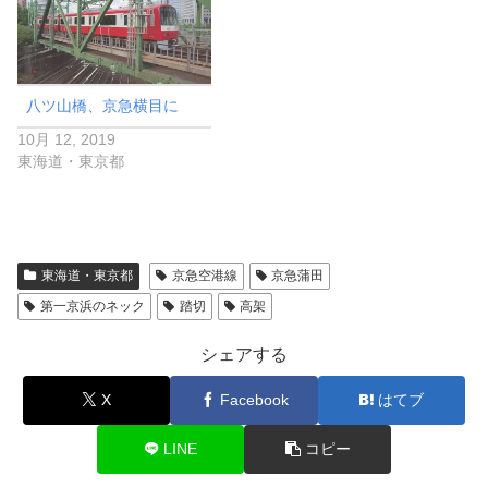
八ツ山橋、京急横目に
10月 12, 2019
東海道・東京都
東海道・東京都
京急空港線
京急蒲田
第一京浜のネック
踏切
高架
シェアする
X
Facebook
はてブ
LINE
コピー