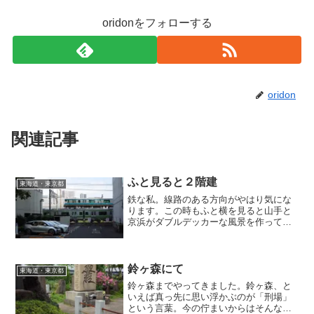
oridonをフォローする
oridon
関連記事
ふと見ると２階建
東海道・東京都
鉄な私。線路のある方向がやはり気にな
ります。この時もふと横を見ると山手と
京浜がダブルデッカーな風景を作ってい
ました（笑）。歩いたからこそ出会えた
風景。汗だくだったけど妙な満足感を得
ていました。札の辻交差点 →2015年8月
16日13:19 ...
鈴ヶ森にて
東海道・東京都
鈴ヶ森までやってきました。鈴ヶ森、と
いえば真っ先に思い浮かぶのが「刑場」
という言葉。今の佇まいからはそんな血