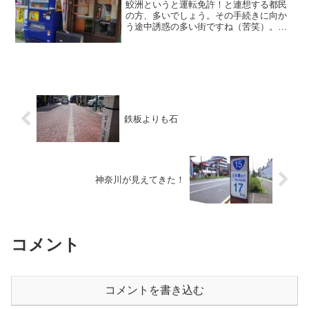
鮫洲というと運転免許！と連想する都民
の方、多いでしょう。その手続きに向か
う途中誘惑の多い街ですね（苦笑）。皆
「帰りに寄るぞ！」と歩みを早める人が
多いのかな？（笑）2015年9月5日
11:13 鮫洲近辺
鉄板よりも石
神奈川が見えてきた！
コメント
コメントを書き込む