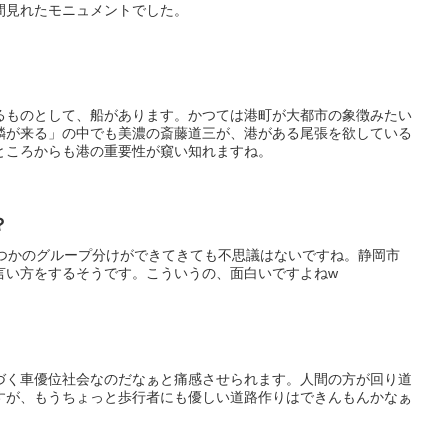
間見れたモニュメントでした。
るものとして、船があります。かつては港町が大都市の象徴みたい
驎が来る」の中でも美濃の斎藤道三が、港がある尾張を欲している
ところからも港の重要性が窺い知れますね。
？
くつかのグループ分けができてきても不思議はないですね。静岡市
言い方をするそうです。こういうの、面白いですよねw
づく車優位社会なのだなぁと痛感させられます。人間の方が回り道
すが、もうちょっと歩行者にも優しい道路作りはできんもんかなぁ