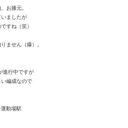
地、お膝元。
ていましたが
のですね（笑）
知りません（爆）。
えが進行中ですが
しい編成なので
総合運動場駅