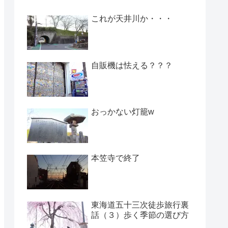
これが天井川か・・・
自販機は怯える？？？
おっかない灯籠w
本笠寺で終了
東海道五十三次徒歩旅行裏
話（３）歩く季節の選び方