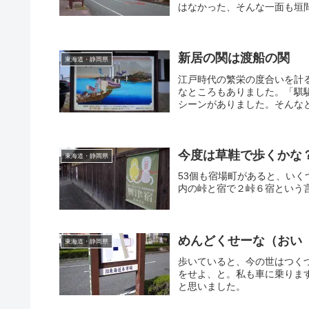
はなかった、そんな一面も垣
新居の関は渡船の関
東海道・静岡県
江戸時代の繁栄の度合いを計
なところもありました。「騏
シーンがありました。そんな
今度は草鞋で歩くかな
東海道・静岡県
53個も宿場町があると、い
内の峠と宿で２峠６宿という
めんどくせーな（おい
東海道・静岡県
歩いていると、今の世はつく
をせよ、と。私も車に乗りま
と思いました。