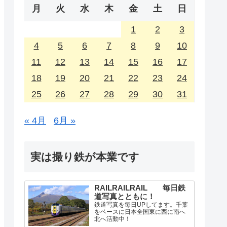
月
火
水
木
金
土
日
1
2
3
4
5
6
7
8
9
10
11
12
13
14
15
16
17
18
19
20
21
22
23
24
25
26
27
28
29
30
31
« 4月
6月 »
実は撮り鉄が本業です
RAILRAILRAIL 毎日鉄
道写真とともに！
鉄道写真を毎日UPしてます。千葉
をベースに日本全国東に西に南へ
北へ活動中！