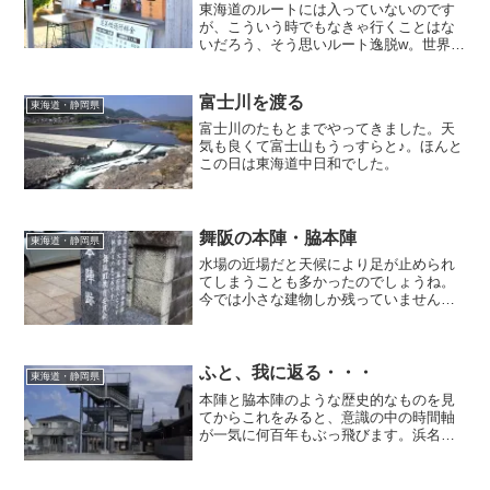
東海道のルートには入っていないのです
が、こういう時でもなきゃ行くことはな
いだろう、そう思いルート逸脱w。世界一
長い木造歩道橋・蓬莱橋にやって来まし
た。縁起のいい橋でもあるみたいです
よ。せっかく大井川渡るならここです
富士川を渡る
東海道・静岡県
ね。
富士川のたもとまでやってきました。天
気も良くて富士山もうっすらと♪。ほんと
この日は東海道中日和でした。
舞阪の本陣・脇本陣
東海道・静岡県
水場の近場だと天候により足が止められ
てしまうことも多かったのでしょうね。
今では小さな建物しか残っていませんで
したが、当時はさぞや大きな立派な建屋
だったことでしょう。本陣と脇本陣。名
のある大名が通った時は大変だったろう
なぁ・・・と一般市民の私が通ります
ふと、我に返る・・・
東海道・静岡県
www。
本陣と脇本陣のような歴史的なものを見
てからこれをみると、意識の中の時間軸
が一気に何百年もぶっ飛びます。浜名湖
が汽水湖になったのは数百年前、東北が
津波に見舞われたのは数年前・・・。歴
史散歩の悩みどころです。一瞬脳みその