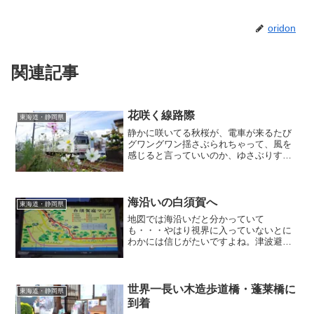
oridon
関連記事
花咲く線路際
東海道・静岡県
静かに咲いてる秋桜が、電車が来るたび
グワングワン揺さぶられちゃって、風を
感じると言っていいのか、ゆさぶりすぎ
だろと言っていいのかwww。
海沿いの白須賀へ
東海道・静岡県
地図では海沿いだと分かっていて
も・・・やはり視界に入っていないとに
わかには信じがたいですよね。津波避難
の警告は最近作られたのでしょうけれ
ど、昔の人たちはどれだけ海の近さを認
識していたのでしょうか・・・
世界一長い木造歩道橋・蓬莱橋に
東海道・静岡県
到着