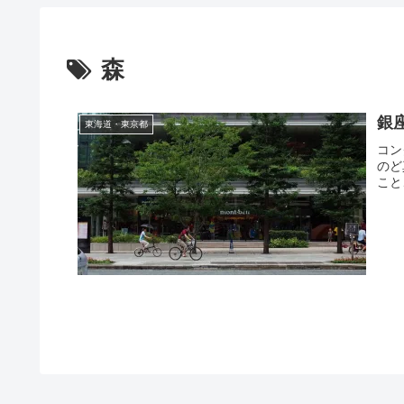
森
銀
東海道・東京都
コン
のど
こと