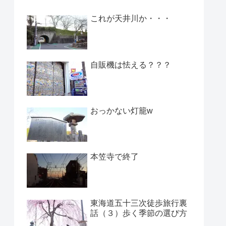
これが天井川か・・・
自販機は怯える？？？
おっかない灯籠w
本笠寺で終了
東海道五十三次徒歩旅行裏
話（３）歩く季節の選び方