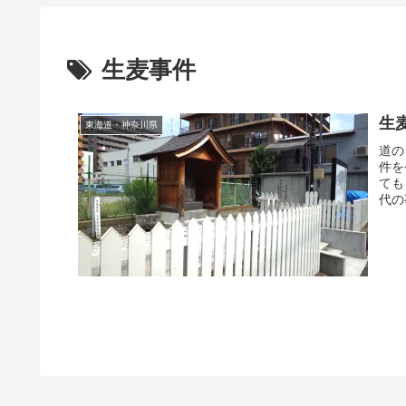
生麦事件
生
東海道・神奈川県
道の
件を
ても
代の