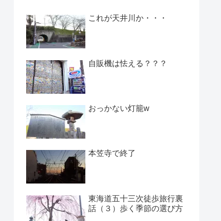
これが天井川か・・・
自販機は怯える？？？
おっかない灯籠w
本笠寺で終了
東海道五十三次徒歩旅行裏
話（３）歩く季節の選び方