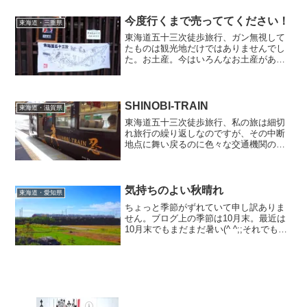
しなきゃなぁ・・・
今度行くまで売っててください！
東海道・三重県
東海道五十三次徒歩旅行、ガン無視して
たものは観光地だけではありませんでし
た。お土産。今はいろんなお土産がある
ので、目につくものみんな買ってたらお
金が保ちません(^ ^;;で、こちらもガン無
視してたのですが・・・手拭いくらいだ
ったら良かったかな・・・そんな反省も
SHINOBI-TRAIN
東海道・滋賀県
あったりしてwww
東海道五十三次徒歩旅行、私の旅は細切
れ旅行の繰り返しなのですが、その中断
地点に舞い戻るのに色々な交通機関のお
世話になります。今回お世話になったの
はこんな電車。忍者の里・甲賀を辿るの
にはうってつけのラッピング電車でし
た。撮ったのは５年前。今もあるんか
気持ちのよい秋晴れ
東海道・愛知県
し？？？
ちょっと季節がずれていて申し訳ありま
せん。ブログ上の季節は10月末。最近は
10月末でもまだまだ暑い(^ ^;;それでも空
の色はしっかり秋の色だった。そんなこ
とを思い出させてくれるカットです。