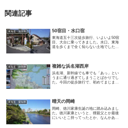
関連記事
50宿目・水口宿
東海道・滋賀県
東海道五十三次徒歩旅行、いよいよ50宿
目、大台に乗ってきました。水口。東海
道を歩くまで全く知らない土地でした。
おそらく徒歩旅行していなければずっと
気づかないままだったでしょう。車や電
車に乗ってばかりじゃダメだ。歩け歩
け。ラストスパートに向けてそう思いま
複雑な浜名湖西岸
東海道・静岡県
した。
浜名湖、新幹線でも車でも「あっ」とい
うまに通り過ぎてしまうことばかりでし
た。今回の徒歩旅行で、初めてまじまじ
と浜名湖の姿の一端を見たところです。
まだまだ見逃してる興味深い地形、多い
なぁ・・・スマホの便利地図ばかりでな
く、久しぶりに1/25000の地形図見てみよ
晴天の岡崎
東海道・愛知県
うか。
岡崎、徳川家康生誕の地に踏み込みまし
た。徳川家康というと、狸親父とか最後
にいいとこ持ってったとか、なんかあん
まりいいイメージが持ててませんなぁw。
でも戦のない時代を作ったんだから評価