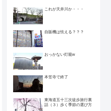
これが天井川か・・・
自販機は怯える？？？
おっかない灯籠w
本笠寺で終了
東海道五十三次徒歩旅行裏
話（３）歩く季節の選び方