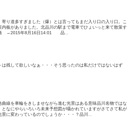
。寄り道多すぎました（爆）とは言ってもまだ入り口の入り口。こ
案内板がありました。北品川の駅まで電車でひょいっと来て散策す
2015年8月16日14:01 品...
トは残して欲しいなぁ・・・そう思ったのは私だけではないはず
急曲線を車輪をきしませながら進む光景はある意味品川名物ではな
、となにやらいろいろ未来予想図が囁かれていますがさてさて私が
景に変わっているのでしょうか・・・？品川...