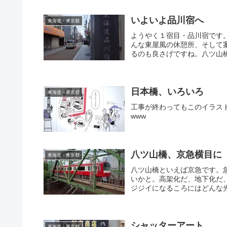
いよいよ品川宿へ
東海道・東京都
ようやく１宿目・品川宿です
んな東屋風の休憩所、そして
るのも良さげですね。八ツ山橋 →
日本橋、いろいろ
東海道・東京都
工事が終わってもこのイラス
www
八ツ山橋、京急横目に
東海道・東京都
八ツ山橋といえば京急です。
いかと。高架化だ、地下化だ
ジジイになるころにはどんな光
シャッターアート
東海道・東京都