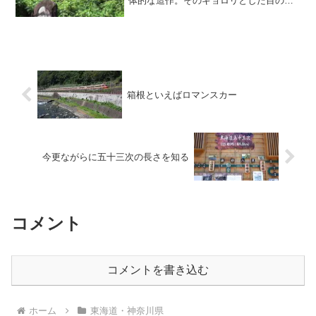
体的な造作。そのギョロリとした目の先
にあるのは・・・？風祭近辺 →2015年
10月3日12:07 入生田～箱根湯本
箱根といえばロマンスカー
今更ながらに五十三次の長さを知る
コメント
コメントを書き込む
ホーム
東海道・神奈川県