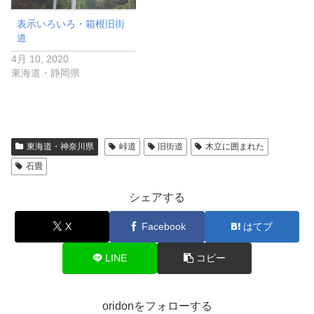
表示いろいろ・箱根旧街
道
4月 10, 2020
東海道・静岡県
東海道・神奈川県
峠道
旧街道
木立に囲まれた
石畳
シェアする
X
Facebook
はてブ
LINE
コピー
oridonをフォローする