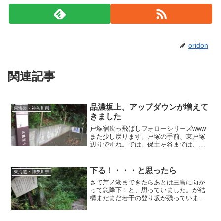
oridon
関連記事
品濃坂上、アップダウンが増えて
東海道・神奈川県
きました
戸塚宿吹っ飛ばしフォローシリーズwww
また少し戻ります。戸塚の手前、東戸塚
辺りですね。では。保土ヶ谷までは、そ
れほど「坂道」というような勾配はあり
ませんでしたが権太坂の手前あたりから
「え？ここ登るの？」みたいな場所が出
下る！・・・と思ったら
東海道・神奈川県
始めてきました。写真の...
さて芦ノ湖まできたらあとは三島に向か
って急降下！と、思っていました。が結
構まだまだ若干の登り坂が残っていまし
た。こんなにあるのかぁ・・・若干じゃ
ないですね（苦笑）この後箱根峠にたど