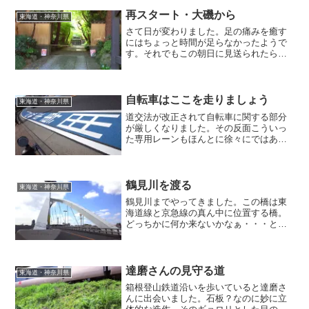
り着き正真正銘ほんとの下り坂が始まり
ました。箱根の杉並木 →...
再スタート・大磯から
東海道・神奈川県
さて日が変わりました。足の痛みを癒す
にはちょっと時間が足らなかったようで
す。それでもこの朝日に見送られたら歩
き出さないわけにはまいりません（苦
笑）歩き出すとこんな癒される光景に出
会いました。やはり緑色というのは癒さ
れパワーありあり？気になっ...
自転車はここを走りましょう
東海道・神奈川県
道交法が改正されて自転車に関する部分
が厳しくなりました。その反面こういっ
た専用レーンもほんとに徐々にではあり
ますが増えているようです。免許も車検
もないからこそ乗る人のモラル・センス
が問われる乗り物。今一番難しい乗り物
だと思いますよ、自転車っ...
鶴見川を渡る
東海道・神奈川県
鶴見川までやってきました。この橋は東
海道線と京急線の真ん中に位置する橋。
どっちかに何か来ないかなぁ・・・と、
思っていたら・・・復刻ストライプの１
８５系がやってきました。悔しいかな、
我がGRでは47mmが最大望遠。この程度
でしか撮れませんでし...
達磨さんの見守る道
東海道・神奈川県
箱根登山鉄道沿いを歩いていると達磨さ
んに出会いました。石板？なのに妙に立