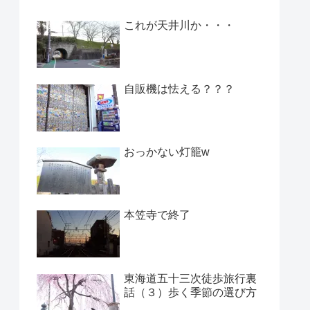
これが天井川か・・・
自販機は怯える？？？
おっかない灯籠w
本笠寺で終了
東海道五十三次徒歩旅行裏
話（３）歩く季節の選び方