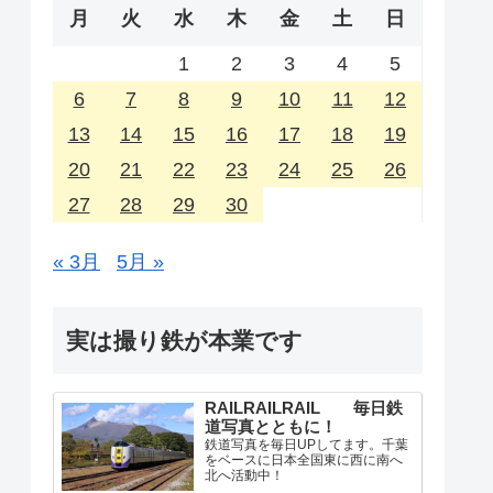
月
火
水
木
金
土
日
1
2
3
4
5
6
7
8
9
10
11
12
13
14
15
16
17
18
19
20
21
22
23
24
25
26
27
28
29
30
« 3月
5月 »
実は撮り鉄が本業です
RAILRAILRAIL 毎日鉄
道写真とともに！
鉄道写真を毎日UPしてます。千葉
をベースに日本全国東に西に南へ
北へ活動中！