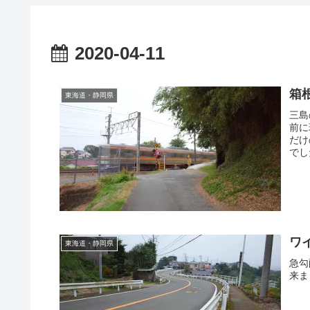
2020-04-11
箱
東海道・静岡県
三島
前に
だけ
でし
ワ
東海道・静岡県
急勾
来ま