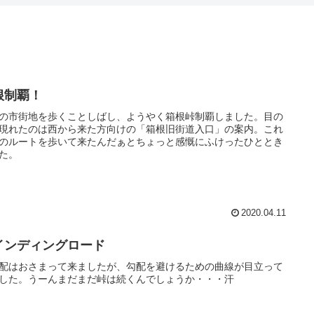
根制覇！
の市街地を歩くことしばし、ようやく箱根峠制覇しました。目の
現れたのは西から来た方向けの「箱根旧街道入口」の案内。これ
のルートを歩いて来たんだぁとちょっと感慨にふけったひととき
た。
2020.04.11
インディングロード
配はおさまって来ましたが、勾配を避けるための曲線が目立って
した。うーんまだまだ峠は続くんでしょうか・・・汗