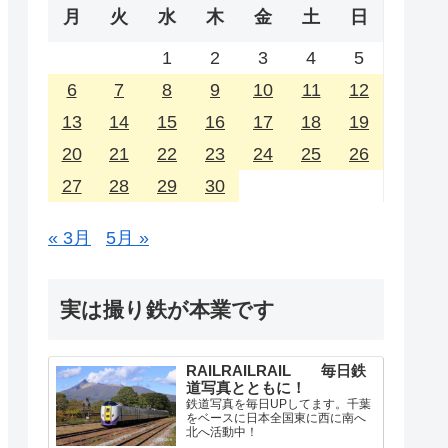
月
火
水
木
金
土
日
1
2
3
4
5
6
7
8
9
10
11
12
13
14
15
16
17
18
19
20
21
22
23
24
25
26
27
28
29
30
« 3月
5月 »
実は撮り鉄が本業です
RAILRAILRAIL 毎日鉄
道写真とともに！
鉄道写真を毎日UPしてます。千葉
をベースに日本全国東に西に南へ
北へ活動中！