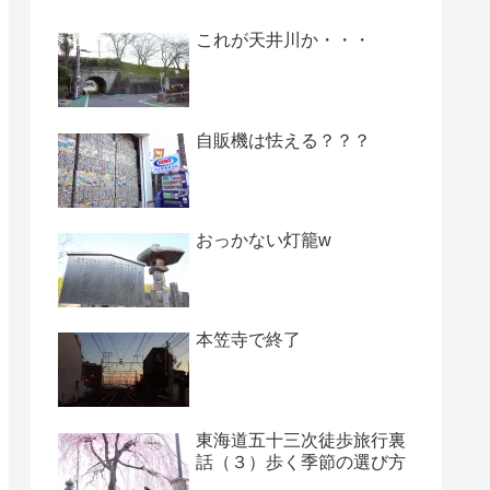
これが天井川か・・・
自販機は怯える？？？
おっかない灯籠w
本笠寺で終了
東海道五十三次徒歩旅行裏
話（３）歩く季節の選び方