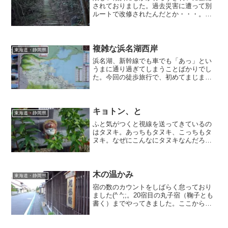
されておりました。過去災害に遭って別
ルートで改修されたんだとか・・・。交
通の難所は災害の台風の目でもあるわけ
ですね。天気は良かったのですが、慎重
に歩かざるを得なくなりました・・・。
複雑な浜名湖西岸
東海道・静岡県
浜名湖、新幹線でも車でも「あっ」とい
うまに通り過ぎてしまうことばかりでし
た。今回の徒歩旅行で、初めてまじまじ
と浜名湖の姿の一端を見たところです。
まだまだ見逃してる興味深い地形、多い
なぁ・・・スマホの便利地図ばかりでな
く、久しぶりに1/25000の地形図見てみよ
キョトン、と
東海道・静岡県
うか。
ふと気がつくと視線を送ってきているの
はタヌキ。あっちもタヌキ、こっちもタ
ヌキ。なぜにこんなにタヌキなんだろ
う？？？この度の最後まで解けなかった
謎でした。
木の温かみ
東海道・静岡県
宿の数のカウントをしばらく怠っており
ました(^ ^;;。20宿目の丸子宿（鞠子とも
書く）までやってきました。ここからま
たまた峠越えが始まるのですが、時刻は
16時を回ってしまいました・・・。さて
さて・・・。