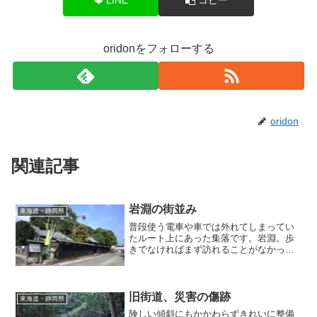
oridonをフォローする
oridon
関連記事
岩淵の街並み
東海道・静岡県
普段使う電車や車では外れてしまってい
たルート上にあった集落です。岩淵。歩
きでなければまず訪れることがなかった
であろう集落との出会いは貴重ですね。
旧街道、災害の傷跡
東海道・静岡県
険しい傾斜にもかかわらずきれいに整備