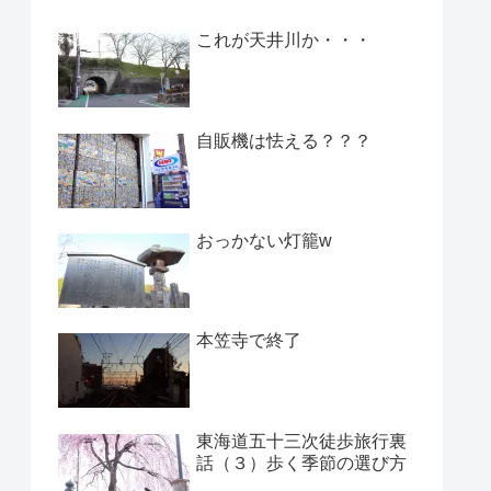
これが天井川か・・・
自販機は怯える？？？
おっかない灯籠w
本笠寺で終了
東海道五十三次徒歩旅行裏
話（３）歩く季節の選び方