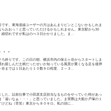
谷です。東海道線ユーザーの方はあんまりピンとこないかもしれま
ならおおっ！と思っていただけるかもしれません。東京駅から30
細切れですが私はのべ３日かかりました。ま...
・・・
そろ終りです。この日の朝、横浜市内の保土ヶ谷からスタートしま
慣れ親しんだ土柄だったせいか知っている風景が重くなる足を後押
谷までは１日あたり１０数キロ程度、２～３...
ました。以前仕事で小田原支店担当なるものをやっていた時があっ
は「遠いなぁ・・・」と思っていました。ま実際は大船か戸塚の１
けどね（苦笑）東京から８０キロ。私の頭に...