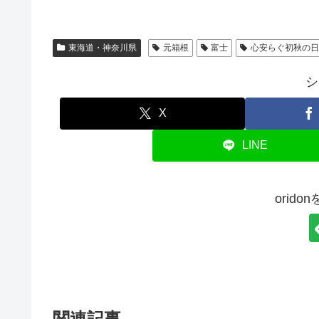
東海道・神奈川県
元箱根
富士
心安らぐ初秋の
シ
X
LINE
orid
関連記事