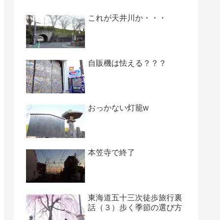
これが天井川か・・・
自販機は怯える？？？
おっかない灯籠w
本笠寺で終了
東海道五十三次徒歩旅行裏
話（３）歩く季節の選び方