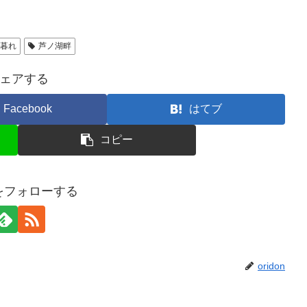
日暮れ
芦ノ湖畔
ェアする
Facebook
はてブ
コピー
onをフォローする
oridon