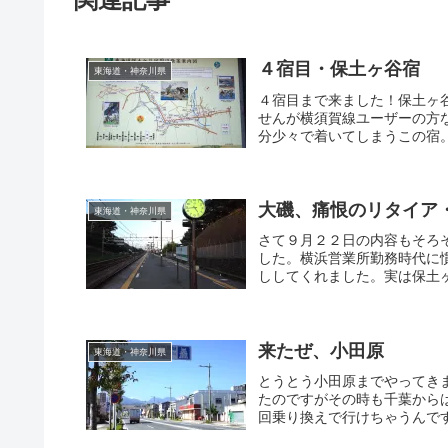
４宿目・保土ヶ谷宿
東海道・神奈川県
４宿目まで来ました！保土ヶ
せんが横須賀線ユーザーの方
分少々で着いてしまうこの宿。
大磯、痛恨のリタイア
東海道・神奈川県
さて９月２２日の内容もそろ
した。横浜営業所勤務時代に
ししてくれました。実は保土ヶ
来たぜ、小田原
東海道・神奈川県
とうとう小田原までやってき
たのですがその時も千葉から
回乗り換えで行けちゃうんです