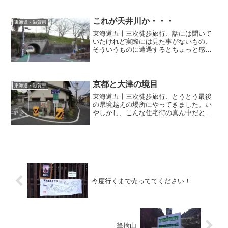
うことで明日朝の決着を選びました。JR
の駅で言ったらもうあと１駅。長かった
旅の終焉が見えてきました。
これが天井川か・・・
東海道・滋賀県
東海道五十三次徒歩旅行、話には聞いて
いたけれど実際には見た事がないもの、
そういうものに遭遇するとちょっと感動
します。天井川。川の方が人間が通る道
路よりも高いところを通っている。自分
的には滋賀県名物だと思ってましたw。今
はほとんど枯れてる川が多いようです
京都と大津の境目
東海道・滋賀県
が・・・遺構はしっかり残っておりまし
東海道五十三次徒歩旅行、とうとう最後
た。
の県境越えの場所にやってきました。い
やしかし、こんな住宅街の真ん中だとは
思わなかったなぁ。ちなみにこのブログ
は元々YAHOOで始めたものでした。しか
しサービス終了。その時までに作成でき
たのがこの記事まででした。さぁここか
らがいよいよオリジナルの記事。記憶を
フル回転させねば・・・！
今度行くまで売っててください！
筆捨山