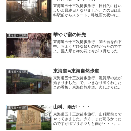
東海道五十三次徒歩旅行、日付的にはい
よいよ最終日となりました。この日は山
科駅前からスタート。昨晩雨の夜中にゴ
ール目指さなくて正解だったようです。
ここから京阪京津線＆京都市営地下鉄を
トレースするような行程となります。早
朝の歩き旅、季節が春ということもあっ
華やぐ宿の軒先
東海道・三重県
て最高な気分でした。
東海道五十三次徒歩旅行、関の宿を西下
中。ちょうどひな祭りの頃だったのです
よ。雛人形と梅の花で今が３月だったと
思い出す始末(^ ^;;旅の風情は季節ととも
に、心に留めておかねば・・・
東海道≒東海自然歩道
東海道・滋賀県
東海道五十三次徒歩旅行、滋賀県の旅が
始まりました。で、いきなり出くわした
この看板。東海自然歩道。久しぶりに目
にしました。この辺りも東海扱いなの？
東海道が通っているからまぁいいのか。
一番目にしていたのは小学校や中学の遠
足や林間学校だったかなぁ。
山科、雨が・・・
東海道・京都府
東海道五十三次徒歩旅行、山科駅前まで
やってきました。夕方、まだ明るかった
のですがポツリポツリと雨が・・・。雨
の夜中にゴールはやだなぁ・・・。とい