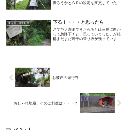
撮ろうかとＧＲの設定を変更していたら
あらあらカーブの先からやってきてしま
いました（汗）必死のリカバリー虚しく
半分フレームアウト（苦笑）藤沢在住時
は乗る機会がありませんで...
下る！・・・と思ったら
東海道・神奈川県
さて芦ノ湖まできたらあとは三島に向か
って急降下！と、思っていました。が結
構まだまだ若干の登り坂が残っていまし
た。こんなにあるのかぁ・・・若干じゃ
ないですね（苦笑）この後箱根峠にたど
り着き正真正銘ほんとの下り坂が始まり
ました。箱根の杉並木 →...
お彼岸の遊行寺
おしゃれ地蔵、そのご利益は・・・？