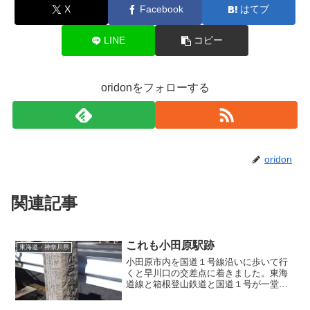
X
Facebook
はてブ
LINE
コピー
oridonをフォローする
oridon
関連記事
これも小田原駅跡
東海道・神奈川県
小田原市内を国道１号線沿いに歩いて行
くと早川口の交差点に着きました。東海
道線と箱根登山鉄道と国道１号が一堂に
会する場所です。車では何度か通ったな
ぁ・・・と思いつつ、ふと脇を見るとこ