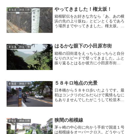
れまた石碑が建っていました。人車鉄道
の小田原駅跡とあります。...
やってきました！権太坂！
東海道・神奈川県
箱根駅伝をお好きな方なら「あ、あの横
浜の先の上り坂ね」とピンとくるであろ
う場所までやってきました。権太坂。ノ
ッポさんの相棒を思い出す方もいるでし
ょう（苦笑）その名前の由来が結構面白
いですよね。実はゴン太くんが生息して
いた場所！なんて解説もそ...
はるかな眼下の小田原市街
東海道・神奈川県
箱根の旧街道をえっちらおっちらと自分
なりのスピードで登ってきました。ふと
振り返るとはるか彼方に小田原市街
が・・・！距離自体は大したことありま
せんでしたが見よ、この高度！こんなに
登れたんだこんなに登ったんだ改めてた
まげるとともに改めてこの道中...
５８キロ地点の光景
東海道・神奈川県
日本橋から５８キロ歩いたようです。最
初はコンクリのビルだらけで風情もなに
もありませんでしたがこうして松並木と
かが出てくるとちょっと「それ」っぽく
感じてきます。やっぱりここは「草鞋」
で歩くべきか？（笑）相模線上の陸橋
→2015年9月22日1...
狭間の相模線
東海道・神奈川県
茅ヶ崎の中心街に向かう手前で国道１号
は相模線をオーバークロス。どうやって