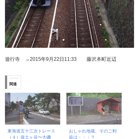
遊行寺 →2015年9月22日11:33 藤沢本町近辺
関連
東海道五十三次トレース
おしゃれ地蔵、そのご利
（４）保土ヶ谷〜大磯
益は・・・？