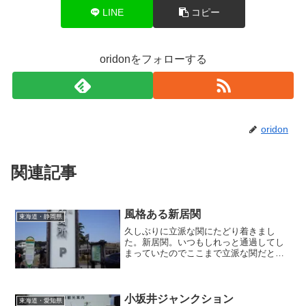
LINE
コピー
oridonをフォローする
oridon
関連記事
風格ある新居関
東海道・静岡県
久しぶりに立派な関にたどり着きまし
た。新居関。いつもしれっと通過してし
まっていたのでここまで立派な関だとは
全く知りませんでした・・・。やはり栄
えた港町には監視が必要だったのでしょ
うか。大街道故に仕方のないことだった
のかもしれませんね。
小坂井ジャンクション
東海道・愛知県