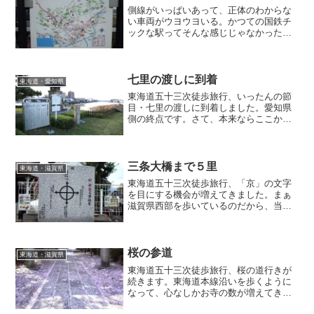
側線がいっぱいあって、正体のわからな
い車両がウヨウヨいる。かつての国鉄チ
ックな駅ってそんな感じじゃなかったで
しょうか？。最近はJR駅の方がシンプル
だったりすることが多くないですか？名
鉄の駅は側線等でワクワクする部分がま
だまだたくさんあるように感じます。こ
七里の渡しに到着
東海道・愛知県
こから先名鉄沿いになるので楽しみ楽し
東海道五十三次徒歩旅行、いったんの節
み♪
目・七里の渡しに到着しました。愛知県
側の終点です。さて、本来ならここから
海路・桑名を目指すのですが・・・。次
回に続く！
三条大橋まで５里
東海道・滋賀県
東海道五十三次徒歩旅行、「京」の文字
を目にする機会が増えてきました。まぁ
滋賀県西部を歩いているのだから、当た
り前といえば当たり前か・・・。それに
しても我ながらよく歩いたものだとたま
げます。普段は家から駅までだって億劫
だなぁと思うことがあるくらいですから
桜の参道
東海道・滋賀県
(^ ^;;残り20キロあまり、いよいよ大詰め
東海道五十三次徒歩旅行、桜の道行きが
です。
続きます。東海道本線沿いを歩くように
なって、心なしかお寺の数が増えてきた
よう。ふと見やると、石畳が散った桜の