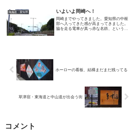
花びらで埋め尽くされたお寺がありまし
た。散ってもなお風情を保てる桜。やは
り桜は他の花には無い何かを持っている
いよいよ岡崎へ！
東海道・愛知県
と確信しました。
岡崎までやってきました。愛知県の中枢
部へ入ってきた感が高まってきました。
脇を走る電車が真っ赤な名鉄、というの
もその感を高めてくれています。さてさ
て、愛知の旅は続きます。
ホーローの看板、結構まだまだ残ってる
草津宿・東海道と中山道が出会う街
コメント