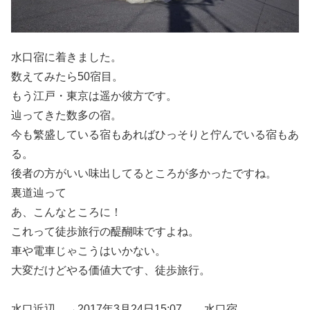
水口宿に着きました。
数えてみたら50宿目。
もう江戸・東京は遥か彼方です。
辿ってきた数多の宿。
今も繁盛している宿もあればひっそりと佇んでいる宿もあ
る。
後者の方がいい味出してるところが多かったですね。
裏道辿って
あ、こんなところに！
これって徒歩旅行の醍醐味ですよね。
車や電車じゃこうはいかない。
大変だけどやる価値大です、徒歩旅行。
水口近辺 →2017年3月24日15:07 水口宿