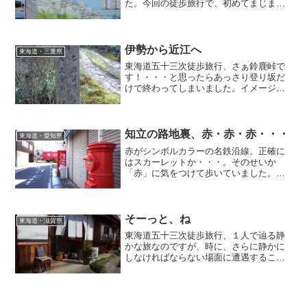
た。今回の徒歩旅行で、初めてまじまじ
と浜名湖の姿の一端を見たところです。
まだまだ見逃してる興味深い地形、多い
なぁ・・・スマホの便利地図ばかりでな
く、久しぶりに1/25000の地形図見てみよ
伊勢から近江へ
東海道・三重県
うか。
東海道五十三次徒歩旅行、さぁ鈴鹿峠で
す！・・・と思ったらあっさり登り坂だ
けで終わってしまいました。イメージ的
には碓氷峠みたいな片登りだけの峠。箱
根がえらい長い峠だったので妙にあっさ
りに感じてしまいました(^ ^;;いよいよ次
なる県・滋賀県に突入です。
知立の路地裏、赤・赤・赤・・・
東海道・愛知県
赤がシンボルカラーの名鉄沿線。正確に
はスカーレットか・・・。そのせいか
「赤」に気をつけて歩いていました。そ
してそのアンテナに引っ掛かったのがこ
の光景。ここまで揃うとニヤニヤしちゃ
いますねwww。
そーっと、ね
東海道・滋賀県
東海道五十三次徒歩旅行、１人で辿る静
かな旅なのですが、時に、さらに静かに
しなければならない場面に遭遇すること
もあります。例えば今回のようなシチュ
エーション。ボードに描かれたニャンコ
の姿を見ると・・・例え絵であっても気
を使いたくなるようなwww。