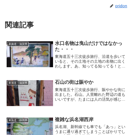
oridon
関連記事
水口名物は曳山だけではなかっ
東海道・滋賀県
た・・・
東海道五十三次徒歩旅行、沿道を歩いて
いると、その土地その土地の名物に出く
わします。あ、知ってる知ってる！とい
うものもあれば、え？そうなの？という
ものもあり、自分の見識なんて薄っぺら
なもんだと気付かされること多々。水口
石山の街は賑やか
東海道・滋賀県
の干瓢もまさに後者。もうちょっと下調
東海道五十三次徒歩旅行、賑やかな街に
べしたほうがよさそうだったです。
出ました。石山。人里離れた野辺の道も
いいですが、たまには人の活気が感じら
れる道行きもいいものです。個人商店が
軒を連ねる商店街。ショッピングモール
を見飽きた自分には懐かしさというより
も目新しさを感じたような気がしまし
複雑な浜名湖西岸
東海道・静岡県
た。このケーキを持った女の子の絵、い
浜名湖、新幹線でも車でも「あっ」とい
いなぁ♪
うまに通り過ぎてしまうことばかりでし