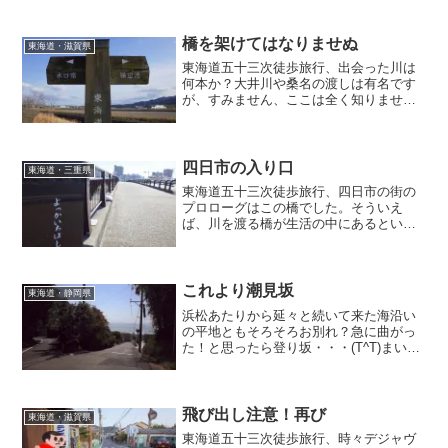
橋を架けてはなりませぬ
東海道・滋賀県
東海道五十三次徒歩旅行、出会った川は
何本か？大井川や桑名の渡しは有名です
が、すみません、ここは全く知りません
でした。東海道十三渡しの１つ横田の渡
し。うーんこうなると残りの十二が気に
なります。後で調べてみよう・・・_φ(･
_･
四日市の入り口
東海道・三重県
東海道五十三次徒歩旅行、四日市の街の
プロローグはこの橋でした。そういえ
ば、川を渡る橋が生活の中にあるという
経験がないなぁ。唯一郡山にいた時に阿
武隈川が氾濫するぞの警報が来た時くら
いでしょうか、川が身近にあるというの
を実感したのは。
これより潮見坂
東海道・静岡県
浜松あたりから延々と続いて来た海沿い
の平地ともそろそろお別れ？急に曲がっ
た！と思ったら登り坂・・・(T^T)まいっ
たなぁ・・・と思いつつ振り返る
と・・・久しぶりの海が見えまし
た。・・・こんなに近かったんだ。視点
を変えることは重要ですね。
飛び出し注意！再び
東海道・滋賀県
東海道五十三次徒歩旅行、時々デジャヴ