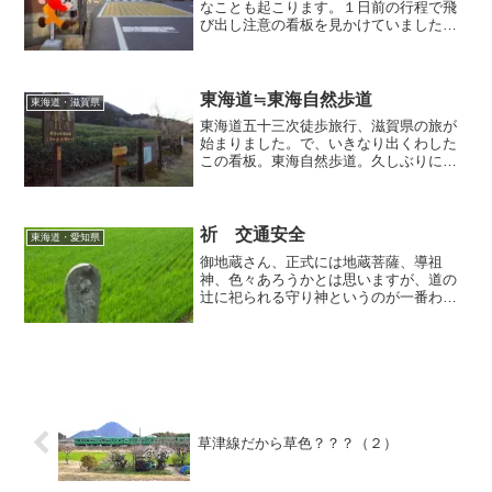
なことも起こります。１日前の行程で飛
び出し注意の看板を見かけていました
が、再び現れました。今度は男の子。こ
の地方特有なのかなぁ、と思ってたら最
近我が家の近所にも出現！世界は狭いな
ぁと、変なところで感心しました
東海道≒東海自然歩道
東海道・滋賀県
わ・・・
東海道五十三次徒歩旅行、滋賀県の旅が
始まりました。で、いきなり出くわした
この看板。東海自然歩道。久しぶりに目
にしました。この辺りも東海扱いなの？
東海道が通っているからまぁいいのか。
一番目にしていたのは小学校や中学の遠
足や林間学校だったかなぁ。
祈 交通安全
東海道・愛知県
御地蔵さん、正式には地蔵菩薩、導祖
神、色々あろうかとは思いますが、道の
辻に祀られる守り神というのが一番わか
りやすいでしょうか。実は私の家の門の
前にも御地蔵さんがいらっしゃるので幼
い頃から馴染みがあります。どうかこの
先の道行きもお守りください・・・。
草津線だから草色？？？（２）