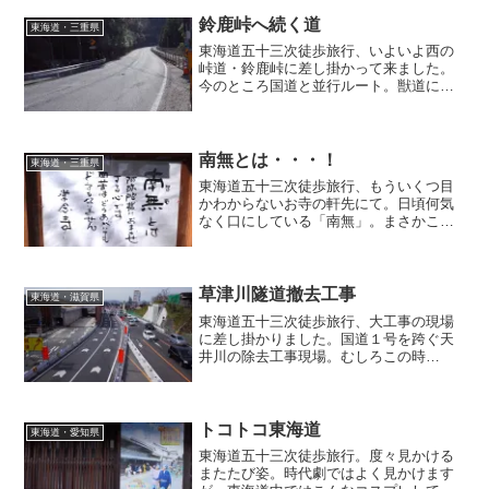
ーうどん、営業時間にリンクせず現地で
食すことは叶いませんでした。後刻自宅
鈴鹿峠へ続く道
東海道・三重県
で作りましたが、やっぱり現地で食さな
東海道五十三次徒歩旅行、いよいよ西の
きゃ、ね。
峠道・鈴鹿峠に差し掛かって来ました。
今のところ国道と並行ルート。獣道に誘
導されないだけマシなんでしょうか(^ ^;;
逆にスイスイ行き交う車を見ているとち
ょっと目の毒・・・ま、地道に１歩ずつ
参るとします。
南無とは・・・！
東海道・三重県
東海道五十三次徒歩旅行、もういくつ目
かわからないお寺の軒先にて。日頃何気
なく口にしている「南無」。まさかこん
な意味だったとは・・・！・・・しかし
修行してもどうにもならないことがある
なんて、やっぱり人間って未完成ゆえに
奥が深いんですねwww
草津川隧道撤去工事
東海道・滋賀県
東海道五十三次徒歩旅行、大工事の現場
に差し掛かりました。国道１号を跨ぐ天
井川の除去工事現場。むしろこの時
（2017年）までこんなのが残ってたこと
自体驚きです。工事の前と後の記録はた
くさん出てきますが、私はこういう真っ
最中の画像に萌えるなぁ・・・wwwふふ
トコトコ東海道
東海道・愛知県
ふふふ
東海道五十三次徒歩旅行。度々見かける
またたび姿。時代劇ではよく見かけます