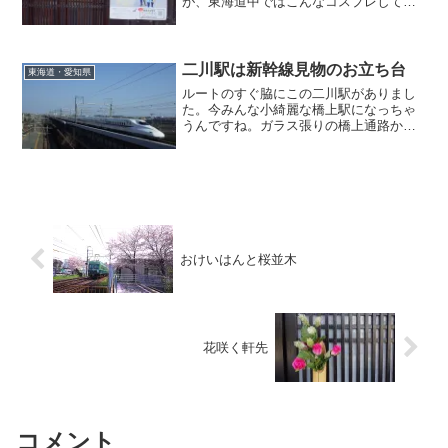
が、東海道中ではこんなコスプレして闊
歩する人は見かけなかったなぁwww。今
度どなたかやってみませんか？え？お前
がやれ？いやいや、私は・・・www
二川駅は新幹線見物のお立ち台
東海道・愛知県
ルートのすぐ脇にこの二川駅がありまし
た。今みんな小綺麗な橋上駅になっちゃ
うんですね。ガラス張りの橋上通路から
は新幹線がまぁよく見えること♪新幹線に
乗れば２時間のルート。さて、私は何時
間かかってるんでしょうか？最後に計算
するのが怖いような面白いような・・・
(^ ^;;
おけいはんと桜並木
花咲く軒先
コメント