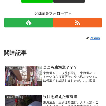
oridonをフォローする
oridon
関連記事
ここも東海道？？？
東海道・三重県
東海道五十三次徒歩旅行、東海道のルー
トがいきなり商店街に突っ込んでいくの
は横浜でも経験しましたが、ここ四日市
でも再びそのパターンが現れました。高
いアーケード。そういえばうちの地元に
も昔あったなぁ・・・。ショッピングモ
ールが幅を利かせるようになって少なく
役目を終えた東海道
東海道・滋賀県
なってしまった商店街。ここでは懐かし
東海道五十三次徒歩旅行、え？と驚くこ
むことができそうです。