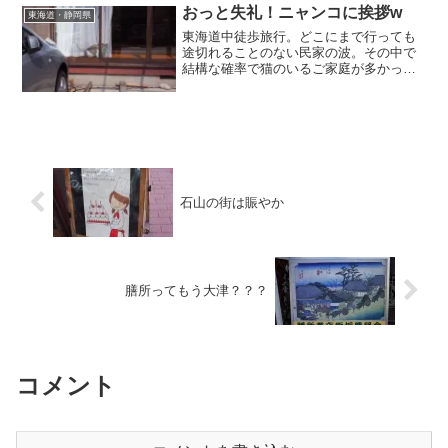
かな？歩いてみたいところは霊場の数以
おっと失礼！ニャンコに挨拶w
東海道・静岡県
上にあるのかもしれませんwww
東海道中徒歩旅行。どこにまで行っても
途切れることのない民家の波。その中で
結構な確率で猫のいるご家庭が多かった
です。可愛く反応してくれる子もいれ
ば、シカトぶっこく奴もいるwww。ま、
だから面白いんですけどねw。
石山の街は賑やか
膳所ってもう大津？？？
コメント