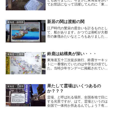
ともありました。今まさに東海道を歩い
てお世話になって活躍してんのに「東海
道は役目を終えました」なんて言われた
らそりゃあ驚きますがね(^ ^;;今まさに私
の役に立ってるじゃん。ちょっと異を唱
えたくなりましたが・・・まぁこの辺り
新居の関は渡船の関
東海道・静岡県
は仕方ないか・・・本文ご参照くださ
江戸時代の繁栄の度合いを計るものとし
い・・・
て、船があります。かつては港町が大都
市の象徴みたいなところもありました。
「騏驎が来る」の中でも美濃の斎藤道三
が、港がある尾張を欲しているシーンが
ありました。そんなところからも港の重
要性が窺い知れますね。
鈴鹿は結構奥が深い・・・
東海道・三重県
東海道五十三次徒歩旅行、鈴鹿サーキッ
トに一番憧れていたのは中学生の頃でし
た。当時少年サンデーに掲載されていた
新谷かおるさんのふたり鷹。これにハマ
ってまして、鈴鹿の４耐８耐を知ったの
もこの漫画のおかげでした。今もあるん
でしょうか？最近バイクには疎くなって
果たして霊場はいくつあるの
東海道・三重県
しまいました・・・
か？？？
霊場、と呼ばれる場所、全国各地で目に
する光景ですが、はて、霊場というのは
全国で一体何か所あるんでしょう？有名
どころでは四国八十八箇所とかあります
が・・・あ、今度は四国を歩いてみよう