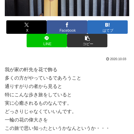
X
Facebook
はてブ
LINE
コピー
2020.10.03
我が家の軒先を花で飾る
多くの方がやっているであろうこと
通りすがりの者から見ると
特にこんな歩き旅をしていると
実に心癒されるものなんです。
どっさりじゃなくていいんです。
一輪の花の偉大さを
この旅で思い知ったというかなんというか・・・