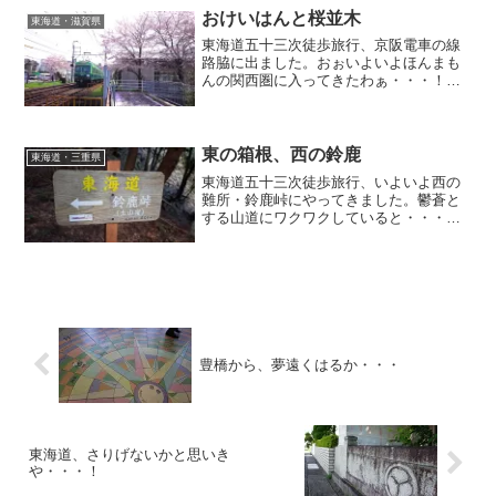
おけいはんと桜並木
東海道・滋賀県
東海道五十三次徒歩旅行、京阪電車の線
路脇に出ました。おぉいよいよほんまも
んの関西圏に入ってきたわぁ・・・！そ
んな実感を抱いた時でした。折しもいい
咲き具合の桜たち。これで道行きの足取
りが軽くならないわけがないですよね♪東
海道中ラストコースが春でよかった。春
東の箱根、西の鈴鹿
東海道・三重県
は旅立ちの季節であるとともに締めくく
東海道五十三次徒歩旅行、いよいよ西の
りの季節でもあるわけです。
難所・鈴鹿峠にやってきました。鬱蒼と
する山道にワクワクしていると・・・
え？山賊が出るの？一人旅で身ぐるみ剥
がされちゃこりゃかなわん(@_@;;という
わけで千葉からやってきた金目の物持っ
てないおっさんは脱兎の如く駆け上がり
ましたとさwww
豊橋から、夢遠くはるか・・・
東海道、さりげないかと思いき
や・・・！