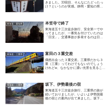
きました。33宿目、そんなにたどったっ
け？というのが実感。静岡・愛知の県境
も知らぬ間に越えてしまい、事実に感情
が置いてけぼり食った風になってしまい
ました。さて、愛知の旅、スタートで
す。
本笠寺で終了
東海道・愛知県
東海道五十三次徒歩旅行、安全第一でや
ってましたが、一番気を付けていたのは
「日没」。交通事故が多発するのは日没
前後のトワイライトタイム。この時間帯
の光景も綺麗なんですけどねぇ・・・。
車に跳ねられたら元も子もないわという
ことで今回も日没で終了。赤い名鉄に乗
富田の３重交差
東海道・三重県
って宿に向かいました。
偶然出会った３重交差。三重県だから３
重（三重）ってわけでもないのでしょう
けれどw、なかなかに濃い光景を見ること
ができました。しかもみんなカラフルカ
ラフル♪カラフルじゃないのは私だけか
（おいおい）
坂下、伊勢最後の宿
東海道・三重県
東海道五十三次徒歩旅行、三重県の旅が
続いておりましたが、いよいよ伊勢国最
後の宿との案内が出て来ました。坂下
宿。山が迫る小さな集落、まさに鈴鹿の
坂の下、そんな感じの静かな宿でした。
次はいよいよ鈴鹿峠に入ります。