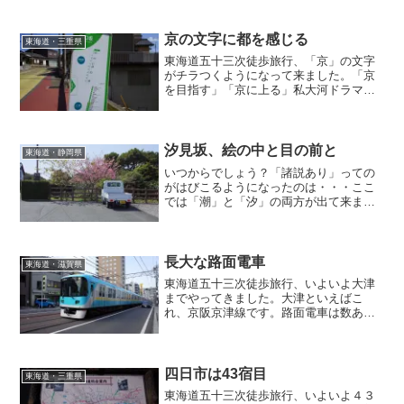
てアジのある光景が潜んでいたりするも
のです。まだまだ三重の旅、続きます。
京の文字に都を感じる
東海道・三重県
東海道五十三次徒歩旅行、「京」の文字
がチラつくようになって来ました。「京
を目指す」「京に上る」私大河ドラマ好
きなんですが、その中のキャラたちが何
度何人このセリフを口にしたこと
か・・・。都は江戸に移れども、やはり
「京」にはなにか強く惹かれるものを感
汐見坂、絵の中と目の前と
東海道・静岡県
じます。
いつからでしょう？「諸説あり」っての
がはびこるようになったのは・・・ここ
では「潮」と「汐」の両方が出て来まし
たが・・・さてさて。ほんとのところは
どっちなのだ？徹底的に調べたら面白く
なりすぎてドツボにハマっちまったりし
てwww
長大な路面電車
東海道・滋賀県
東海道五十三次徒歩旅行、いよいよ大津
までやってきました。大津といえばこ
れ、京阪京津線です。路面電車は数あれ
ど、ここまで長大な車両が当たり前のよ
うに行き交うのはこの浜大津近辺だけで
はないでしょうか？３年前のことなので
車両は昔のカラーのまま。ニューカラー
四日市は43宿目
東海道・三重県
を拝みに行かななりませんね(^ ^;;
東海道五十三次徒歩旅行、いよいよ４３