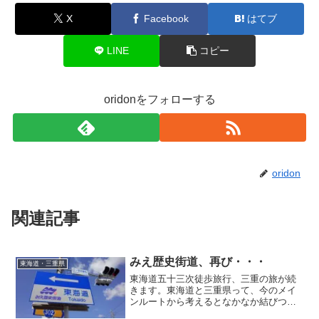
X
Facebook
はてブ
LINE
コピー
oridonをフォローする
oridon
関連記事
みえ歴史街道、再び・・・
東海道・三重県
東海道五十三次徒歩旅行、三重の旅が続
きます。東海道と三重県って、今のメイ
ンルートから考えるとなかなか結びつき
にくいもの。でもそういうところに限っ