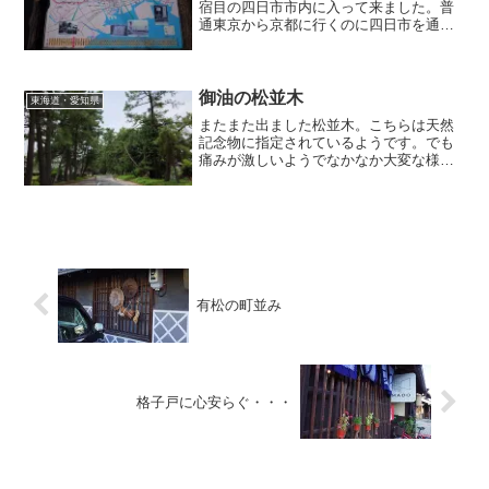
宿目の四日市市内に入って来ました。普
通東京から京都に行くのに四日市を通る
方がどれくらいいるでしょう？私もこの
旅でなければこのルートは取らなかった
だろうなぁ。そんななので、ちょっと距
離感がおかしくなってます。でもただ前
御油の松並木
東海道・愛知県
へ進むのみ！
またまた出ました松並木。こちらは天然
記念物に指定されているようです。でも
痛みが激しいようでなかなか大変な様
子。風情をとるか、利便をとるか。安易
に答えが出せない難しい問題です・・・
有松の町並み
格子戸に心安らぐ・・・