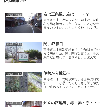
右は三条通、左は・・・？
東海道・京都府
東海道五十三次徒歩旅行、雨上がりの山
科を歩き始めました。なんてことない光
景なのですが、ことごとく神々しく見え
るのは昨晩の雨が清めてくれたからでし
ょうか。陽はのぼれどもまだまだ目覚め
には程遠そうな街並み。粛々と三条大橋
目指してスタートです。
関、47宿目
東海道・三重県
東海道五十三次徒歩旅行、47宿目までや
って来ました。関。関宿と書くと、千葉
県民だと思わず「せきやど」と読んでし
まいます(^ ^;;同じ文字でもその土地土地
で読みが異なる。その発見もまた旅の楽
しみでもあります。
伊勢から近江へ
東海道・三重県
東海道五十三次徒歩旅行、さぁ鈴鹿峠で
す！・・・と思ったらあっさり登り坂だ
けで終わってしまいました。イメージ的
には碓氷峠みたいな片登りだけの峠。箱
根がえらい長い峠だったので妙にあっさ
りに感じてしまいました(^ ^;;いよいよ次
なる県・滋賀県に突入です。
知立の路地裏、赤・赤・赤・・・
東海道・愛知県