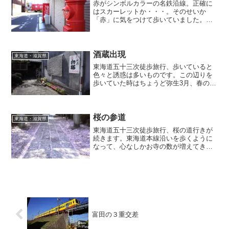
赤がシンボルカラーの名鉄沿線。正確に
はスカーレットか・・・。そのせいか
「赤」に気をつけて歩いていました。そ
してそのアンテナに引っ掛かったのがこ
の光景。ここまで揃うとニヤニヤしちゃ
いますねwww。
酒蔵出現
東海道・滋賀県
東海道五十三次徒歩旅行、歩いていると
色々と誘惑は多いものです。この辺りを
歩いていた時はちょうど弥生3月、春の蔵
開きの頃でした。明日日曜日がメインの
ようでしたが、今日土曜日にもやってる
ところがチラホラ・・・。今日はスター
トが遅かった分いつも以上にハイペース
桜の参道
東海道・滋賀県
であるかにゃならん・・・そんな時に限
東海道五十三次徒歩旅行、桜の道行きが
っての誘惑でした・・・
続きます。東海道本線沿いを歩くように
なって、心なしかお寺の数が増えてきた
よう。ふと見やると、石畳が散った桜の
花びらで埋め尽くされたお寺がありまし
た。散ってもなお風情を保てる桜。やは
り桜は他の花には無い何かを持っている
と確信しました。
富田の３重交差