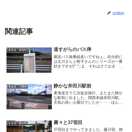
oridon
関連記事
道すがらのバス停
東海道・静岡県
最近バス旅番組多いですねぇ。自分的に
は太川さんと蛭子さんのシリーズが一番
好きですが(^ ^;;ま、それはさておき、あ
るだろうと思ったバスが・・・あ！な
い！となったときのショックったらない
ですよね。そのためにも歩き旅に慣れて
おきましょう、５キロ１０キロ大丈夫大
静かな井田川駅前
東海道・三重県
丈夫♪
東海道五十三次徒歩旅行、またまた静か
な駅前に出ました。関西本線井田川駅。
天気の良い土曜日でしたが・・・ほんと
人がいません。まぁ人が集まる観光地ガ
ン無視という方針があるからなのかもし
れませんが・・・。広くキレイに整備さ
れた駅前。人待ち顔に見えたのは気のせ
粛々と37宿目
東海道・愛知県
い？w
37宿目までやってきました。藤川宿。静