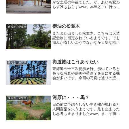
かな土曜の午後でした、が、あいも変わ
らず誰もおらずwww。本当どこに行って
も人がいないんですよねぇ・・・。そう
いう場所を見つける才能？があるんでし
ょうかwww。
御油の松並木
東海道・愛知県
またまた出ました松並木。こちらは天然
記念物に指定されているようです。でも
痛みが激しいようでなかなか大変な様
子。風情をとるか、利便をとるか。安易
に答えが出せない難しい問題です・・・
街道旅はこうありたい
東海道・滋賀県
東海道五十三次徒歩旅行、歩いていると
色々な写真や絵画や壁画？を目にする機
会が多いです。今回の写真は通りの壁に
埋め込まれた・・・なんていえばいいん
でしょう？焼き物？紙のポスターとは違
って色あせの心配は少ないようにお見受
けしました。こういう表現もありだな
河原に・・・馬？
東海道・愛知県
_φ(･_･
目の前に予想もしない生き物が現れると
人間言葉を失うようです。足も止まった
し思考も止まりましたwww。ま、宇宙人
じゃなかったのでさらわれずに済みまし
たがw。しかし・・・なんでこんなとこに
馬がいたんだろ？今考えても謎です