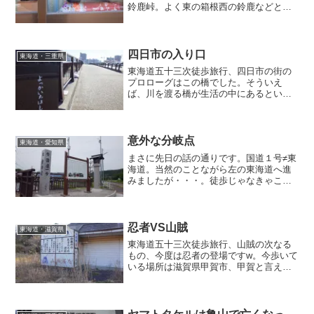
鈴鹿峠。よく東の箱根西の鈴鹿などと言
われる東西の大峠の比喩。その直前のさ
さやかなお見送りの光景です。ゲロゲー
ロもお雛様も愛らしいものでした。おっ
とダルマさんもねw。
四日市の入り口
東海道・三重県
東海道五十三次徒歩旅行、四日市の街の
プロローグはこの橋でした。そういえ
ば、川を渡る橋が生活の中にあるという
経験がないなぁ。唯一郡山にいた時に阿
武隈川が氾濫するぞの警報が来た時くら
いでしょうか、川が身近にあるというの
を実感したのは。
意外な分岐点
東海道・愛知県
まさに先日の話の通りです。国道１号≠東
海道。当然のことながら左の東海道へ進
みましたが・・・。徒歩じゃなきゃこん
なとこで悩まないですよねwww。ハイス
ピードな現代、たまにはシフトダウンも
いいものです。
忍者VS山賊
東海道・滋賀県
東海道五十三次徒歩旅行、山賊の次なる
もの、今度は忍者の登場ですw。今歩いて
いる場所は滋賀県甲賀市、甲賀と言えば
いやでも忍者の里か？と連想してしまい
ます。山賊を解脱した人が忍者になった
のか？忍者崩れが山賊になったのか？そ
んなことを考えるのも楽しい道中でし