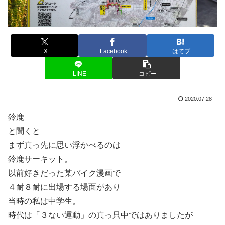
X
Facebook
はてブ
LINE
コピー
2020.07.28
鈴鹿
と聞くと
まず真っ先に思い浮かべるのは
鈴鹿サーキット。
以前好きだった某バイク漫画で
４耐８耐に出場する場面があり
当時の私は中学生。
時代は「３ない運動」の真っ只中ではありましたが