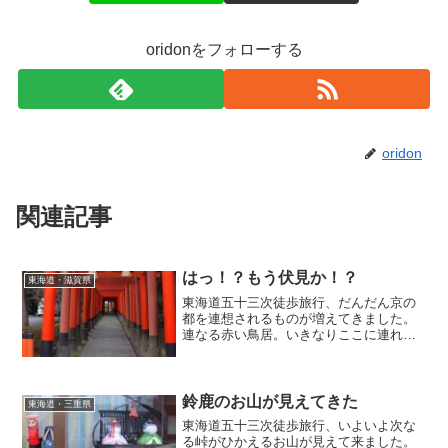
oridonをフォローする
oridon
関連記事
はっ！？もう伏見か！？
東海道・滋賀県
東海道五十三次徒歩旅行、だんだん京の
都を連想されるものが増えてきました。
連なる赤い鳥居。いきなりここに連れて
こられたら「伏見稲荷か！？」と勘違い
してしまいそうです。歩みは間違いなく
都に近づいてきている。そういう実感に
も変わってきました。
鈴鹿のお山が見えてきた
東海道・三重県
東海道五十三次徒歩旅行、いよいよ次な
る峠がひかえるお山が見えて来ました。