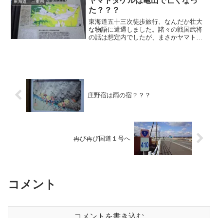
ヤマトタケルは亀山で亡くなっ
東海道・三重県
た。
た？？？
東海道五十三次徒歩旅行、なんだか壮大
な物語に遭遇しました。諸々の戦国武将
の話は想定内でしたが、まさかヤマトタ
ケルの話が出てこようとは・・・！しか
もこの亀山のあたりで亡くなったと
か？？？そもそもの存在自体が大昔すぎ
てよくわかりませんが、歴史の深さだけ
は実感できました。
庄野宿は雨の宿？？？
再び再び国道１号へ
コメント
コメントを書き込む