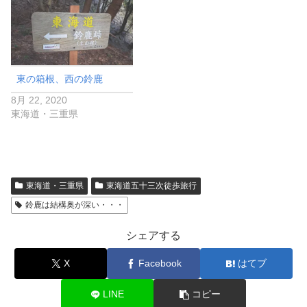
東の箱根、西の鈴鹿
8月 22, 2020
東海道・三重県
東海道・三重県
東海道五十三次徒歩旅行
鈴鹿は結構奥が深い・・・
シェアする
X
Facebook
はてブ
LINE
コピー