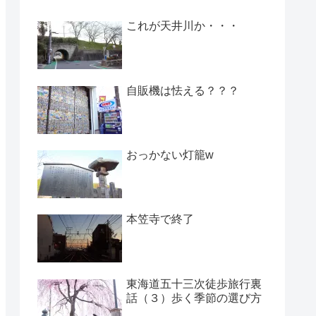
これが天井川か・・・
自販機は怯える？？？
おっかない灯籠w
本笠寺で終了
東海道五十三次徒歩旅行裏
話（３）歩く季節の選び方