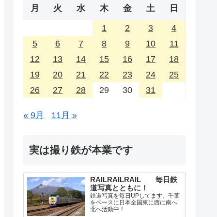
月
火
水
木
金
土
日
1
2
3
4
5
6
7
8
9
10
11
12
13
14
15
16
17
18
19
20
21
22
23
24
25
26
27
28
29
30
31
« 9月
11月 »
実は撮り鉄が本業です
RAILRAILRAIL 毎日鉄
道写真とともに！
鉄道写真を毎日UPしてます。千葉
をベースに日本全国東に西に南へ
北へ活動中！