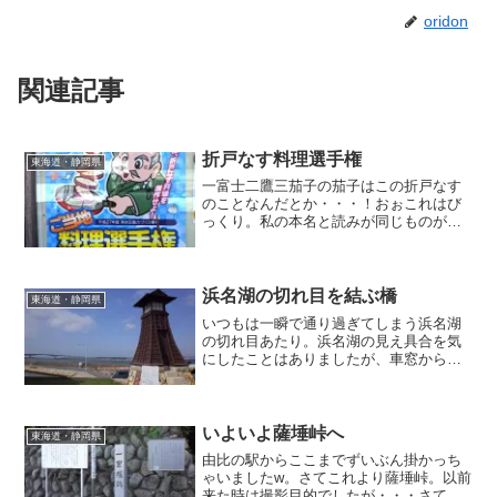
oridon
関連記事
折戸なす料理選手権
東海道・静岡県
一富士二鷹三茄子の茄子はこの折戸なす
のことなんだとか・・・！おぉこれはび
っくり。私の本名と読みが同じものが縁
起の良いものだとなんか嬉しくなりま
す。よし、今度本物の折戸なすを仕入れ
てみるか！
浜名湖の切れ目を結ぶ橋
東海道・静岡県
いつもは一瞬で通り過ぎてしまう浜名湖
の切れ目あたり。浜名湖の見え具合を気
にしたことはありましたが、車窓から見
える橋に関してはそれほど気にしてなか
ったかも・・・汗。足元の橋は無理でも
車窓の橋くらいはしっかり見届けなくち
ゃ、ね。
いよいよ薩埵峠へ
東海道・静岡県
由比の駅からここまでずいぶん掛かっち
ゃいましたw。さてこれより薩埵峠。以前
来た時は撮影目的でしたが・・・さて徒