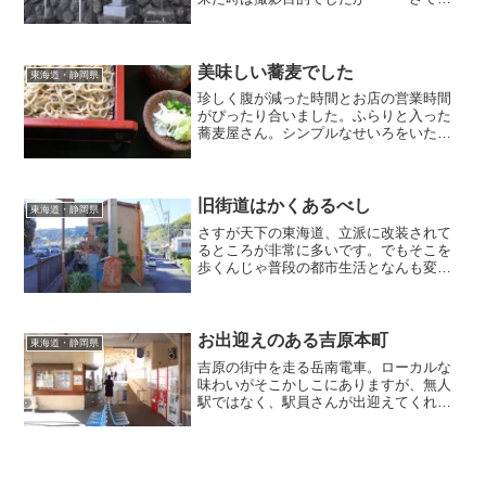
歩旅行目線だとどう見えますでしょう
か？？？
美味しい蕎麦でした
東海道・静岡県
珍しく腹が減った時間とお店の営業時間
がぴったり合いました。ふらりと入った
蕎麦屋さん。シンプルなせいろをいただ
きましたが・・・うまかった！今度はこ
の蕎麦食べるためだけに静岡に来たいな
と思いました。
旧街道はかくあるべし
東海道・静岡県
さすが天下の東海道、立派に改装されて
るところが非常に多いです。でもそこを
歩くんじゃ普段の都市生活となんも変わ
りません。だから「え？こっち？」とい
うようなヘロヘロな道が現れると安心す
るようになって来てしまいましたw
お出迎えのある吉原本町
東海道・静岡県
吉原の街中を走る岳南電車。ローカルな
味わいがそこかしこにありますが、無人
駅ではなく、駅員さんが出迎えてくれる
と何かほっとしますよね。今の鉄道って
削っちゃいけないところを削っている気
がする・・・