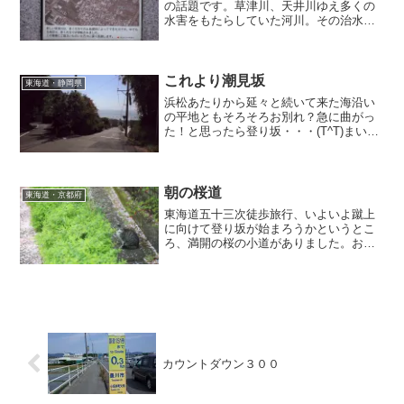
の話題です。草津川、天井川ゆえ多くの
水害をもたらしていた河川。その治水事
業がひと段落ついたのがわりと最近だっ
たと知り驚きました。鉄道ファンとして
は東海道本線を跨ぐ光景が印象に残って
いるのですが、それ以外の姿ももっと見
これより潮見坂
東海道・静岡県
たくなる川でした。
浜松あたりから延々と続いて来た海沿い
の平地ともそろそろお別れ？急に曲がっ
た！と思ったら登り坂・・・(T^T)まいっ
たなぁ・・・と思いつつ振り返る
と・・・久しぶりの海が見えまし
た。・・・こんなに近かったんだ。視点
を変えることは重要ですね。
朝の桜道
東海道・京都府
東海道五十三次徒歩旅行、いよいよ蹴上
に向けて登り坂が始まろうかというとこ
ろ、満開の桜の小道がありました。お花
見、というと夜やる方も多いかと思いま
すが、早朝の桜もキレイなもんです
よ〜。なにより人が少ない（いない？）
から気兼ねなくゆっくり眺められますか
ら。ニャンコが随伴してくれたのが幸い
しました。ありがとね♪
カウントダウン３００