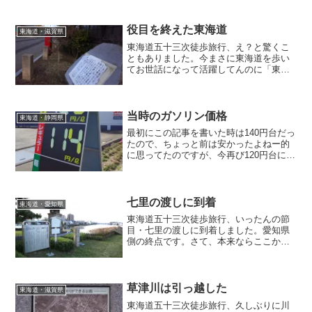
役目を終えた東海道
東海道・滋賀県
東海道五十三次徒歩旅行、え？と驚くこ
ともありました。今まさに東海道を歩い
てお世話になって活躍してんのに「東海
道は役目を終えました」なんて言われた
らそりゃあ驚きますがね(^ ^;;今まさに私
の役に立ってるじゃん。ちょっと異を唱
えたくなりましたが・・・まぁこの辺り
当時のガソリン価格
東海道・静岡県
は仕方ないか・・・本文ご参照くださ
最初にこの記事を書いた時は140円台だっ
い・・・
たので、ちょっと前は安かったよねー的
に思ってたのですが、今再び120円台にな
っちゃったのでインパクト薄れてしまい
ました(^ ^;;記事にするタイミング、難し
いですね
七里の渡しに到着
東海道・愛知県
東海道五十三次徒歩旅行、いったんの節
目・七里の渡しに到着しました。愛知県
側の終点です。さて、本来ならここから
海路・桑名を目指すのですが・・・。次
回に続く！
草津川は引っ越した
東海道・滋賀県
東海道五十三次徒歩旅行、久しぶりに川