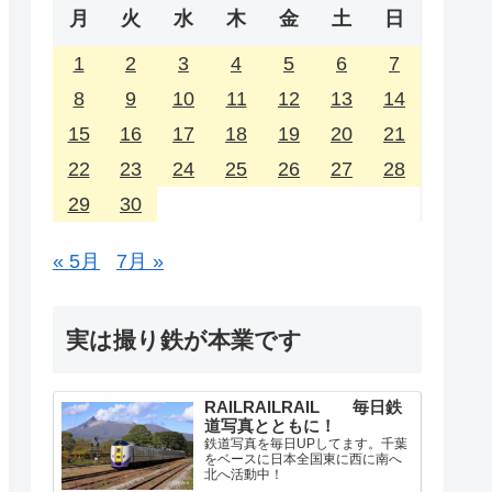
月
火
水
木
金
土
日
1
2
3
4
5
6
7
8
9
10
11
12
13
14
15
16
17
18
19
20
21
22
23
24
25
26
27
28
29
30
« 5月
7月 »
実は撮り鉄が本業です
RAILRAILRAIL 毎日鉄
道写真とともに！
鉄道写真を毎日UPしてます。千葉
をベースに日本全国東に西に南へ
北へ活動中！