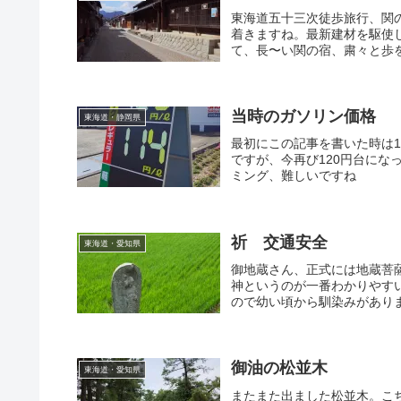
東海道五十三次徒歩旅行、関
着きますね。最新建材を駆使
て、長〜い関の宿、粛々と歩
当時のガソリン価格
東海道・静岡県
最初にこの記事を書いた時は
ですが、今再び120円台になっ
ミング、難しいですね
祈 交通安全
東海道・愛知県
御地蔵さん、正式には地蔵菩
神というのが一番わかりやす
ので幼い頃から馴染みがあり
御油の松並木
東海道・愛知県
またまた出ました松並木。こ