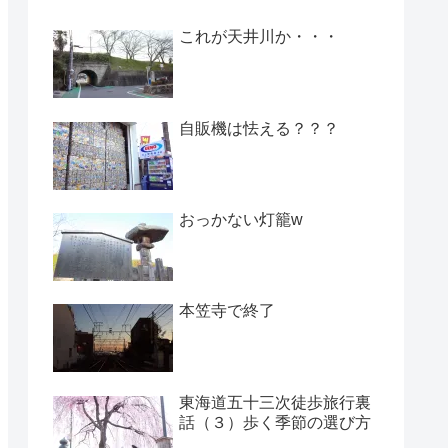
これが天井川か・・・
自販機は怯える？？？
おっかない灯籠w
本笠寺で終了
東海道五十三次徒歩旅行裏
話（３）歩く季節の選び方