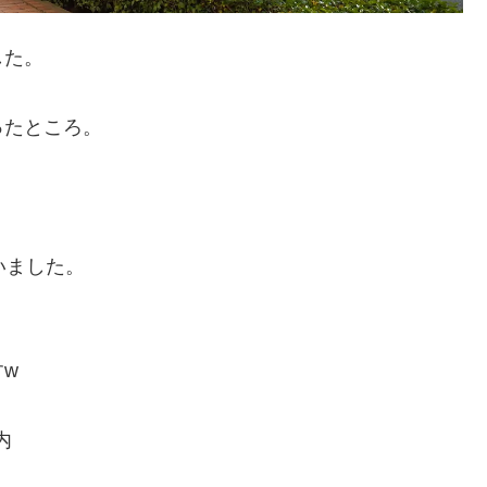
した。
ったところ。
いました。
w
内