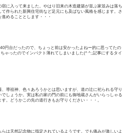
の宿に入って来ました。やはり旧来の木造建築が並ぶ家並みは落ち
して作られた新興住宅街など足元にも及ばない風格を感じます。さ
を進めることとします・・・
140円台だったので、ちょっと前は安かったよねー的に思ってたの
ちゃったのでインパクト薄れてしまいました(^ ^;;記事にするタイ
薩、導祖神、色々あろうかとは思いますが、道の辻に祀られる守り
いでしょうか。実は私の家の門の前にも御地蔵さんがいらっしゃる
ます。どうかこの先の道行きもお守りください・・・。
ちらは天然記念物に指定されているようです。でも痛みが激しいよ